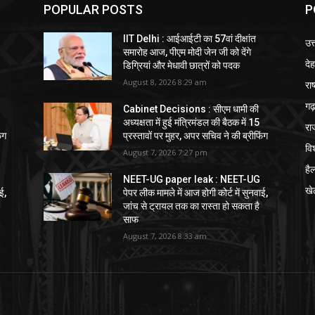
POPULAR POSTS
P
IIT Delhi : आईआईटी का 57वां दीक्षांत
उत
समारोह आज, पीएम मोदी जेन जी को देंगे
दे
डिग्रियां और मेधावी छात्रों को पदक
August 8, 2026 8:29 am
राष
गढ़
Cabinet Decisions : सीएम धामी की
अध्यक्षता में हुई मंत्रिमंडल की बैठक में 15
रा
ंग
प्रस्तावों पर मुहर, अपर सचिव ने की ब्रीफिंग
विश
August 7, 2026 7:27 pm
हैल
NEET-UG paper leak : NEET-UG
खे
ई,
पेपर लीक मामले में आज होगी कोर्ट में सुनवाई,
जांच से ट्रायल तक का रास्ता हो सकता है
साफ
August 7, 2026 8:33 am