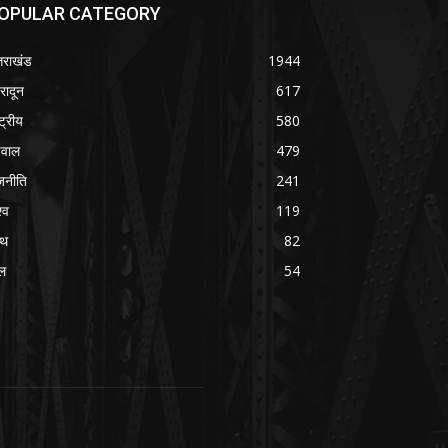
OPULAR CATEGORY
्तराखंड
1944
हरादून
617
्ट्रीय
580
वाल
479
जनीति
241
्व
119
्थ
82
ल
54