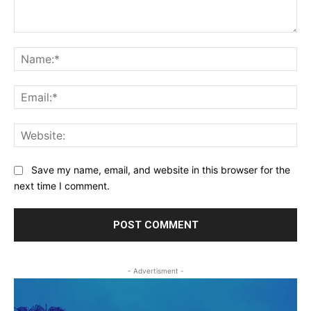
Comment:
Na
Ema
Web
Save my name, email, and website in this browser for the
next time I comment.
- Advertisment -