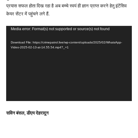
प्रयास सफल होता दिख रहा है अब बच्चे स्वयं ही ज्ञान प्राप्त करने हेतु इंटेंसिव
केयर सेंटर में पहुंचने लगे हैं.
V
Media error: Format(s) not supported or source(s) not found
i
Download File: https://crimepatrol.live/wp-content/uploads/2025/02/WhatsApp-
d
Video-2025-02-13-at-14.55.54.mp4?_=1
e
o
P
l
a
y
e
r
सविन बंसल, डीएम देहरादून