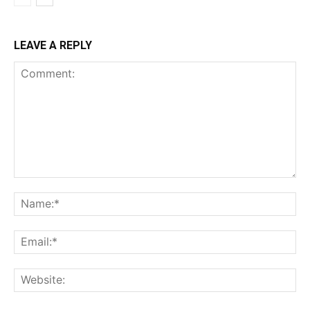
LEAVE A REPLY
Comment:
Na
Ema
Web