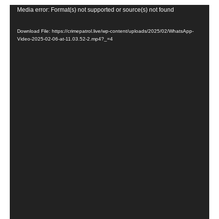
V
Media error: Format(s) not supported or source(s) not found
i
Download File: https://crimepatrol.live/wp-content/uploads/2025/02/WhatsApp-
d
Video-2025-02-06-at-11.03.52-2.mp4?_=4
e
o
P
l
a
y
e
r