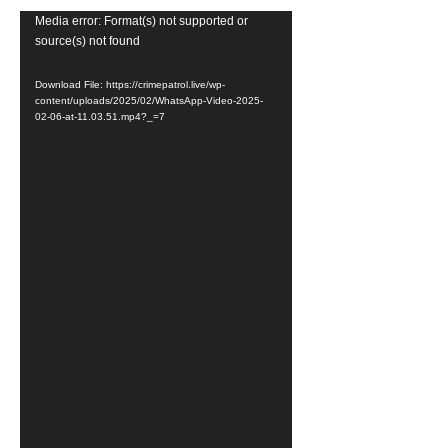
V
Media error: Format(s) not supported or
source(s) not found
i
d
Download File: https://crimepatrol.live/wp-
e
content/uploads/2025/02/WhatsApp-Video-2025-
02-06-at-11.03.51.mp4?_=7
o
P
l
a
y
e
r