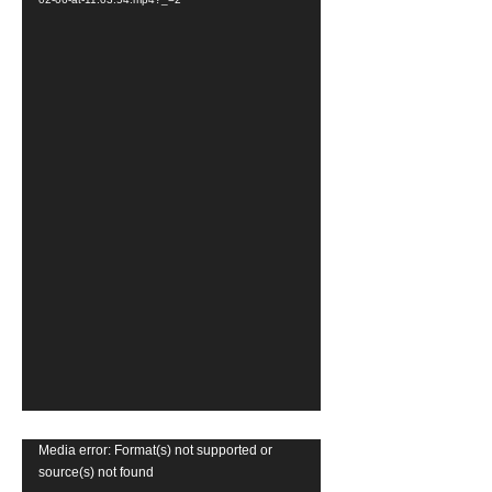
o
P
l
a
y
e
r
V
Media error: Format(s) not supported or
source(s) not found
i