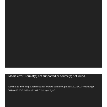
V
Media error: Format(s) not supported or source(s) not found
i
Download File: https://crimepatrol.live/wp-content/uploads/2025/02/WhatsApp-
d
Video-2025-02-06-at-11.03.52-1.mp4?_=5
e
o