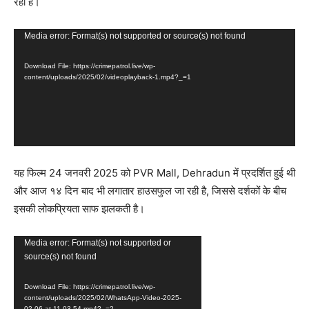
रही है।
V
Media error: Format(s) not supported or source(s) not found
i
Download File: https://crimepatrol.live/wp-
d
content/uploads/2025/02/videoplayback-1.mp4?_=1
e
o
P
l
a
यह फिल्म 24 जनवरी 2025 को PVR Mall, Dehradun में प्रदर्शित हुई थी
y
और आज १४ दिन बाद भी लगातार हाउसफुल जा रही है, जिससे दर्शकों के बीच
e
इसकी लोकप्रियता साफ झलकती है।
r
V
Media error: Format(s) not supported or
source(s) not found
i
d
Download File: https://crimepatrol.live/wp-
e
content/uploads/2025/02/WhatsApp-Video-2025-
02-06-at-11.03.54.mp4?_=2