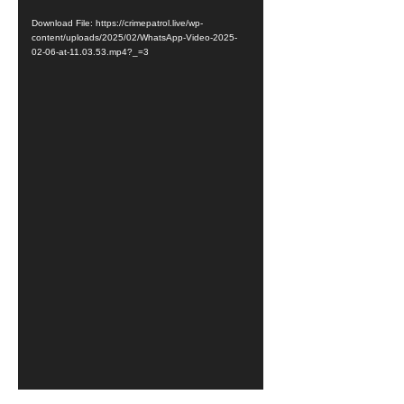
d
Download File: https://crimepatrol.live/wp-
e
content/uploads/2025/02/WhatsApp-Video-2025-
02-06-at-11.03.53.mp4?_=3
o
P
l
a
y
e
r