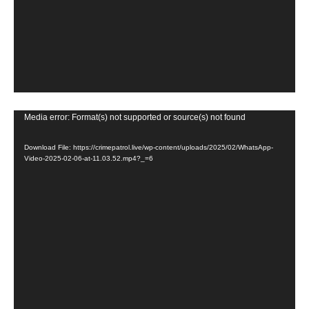
V
Media error: Format(s) not supported or source(s) not found
i
Download File: https://crimepatrol.live/wp-content/uploads/2025/02/WhatsApp-
d
Video-2025-02-06-at-11.03.52.mp4?_=6
e
o
P
l
a
y
e
r