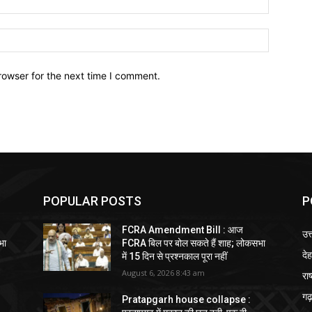
Website:
rowser for the next time I comment.
POPULAR POSTS
P
FCRA Amendment Bill : आज
उत
भा
FCRA बिल पर बोल सकते हैं शाह; लोकसभा
दे
में 15 दिन से प्रश्नकाल पूरा नहीं
August 6, 2026 8:43 am
राष
गढ़
Pratapgarh house collapse :