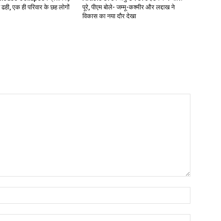
 ढही, एक ही परिवार के छह लोगों
पूरे, पीएम बोले- जम्मू-कश्मीर और लद्दाख ने
विकास का नया दौर देखा
Name:*
Email:*