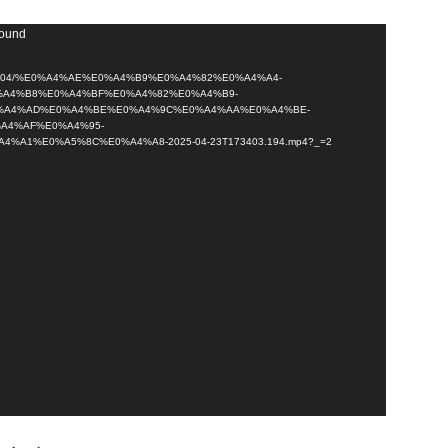
found
loads/2025/04/%E0%A4%AE%E0%A4%B9%E0%A4%82%E0%A4%A4-
%A4%B8%E0%A4%BF%E0%A4%82%E0%A4%B9-
%A4%AD%E0%A4%BE%E0%A4%9C%E0%A4%AA%E0%A4%BE-
A4%AF%E0%A4%95-
A1%E0%A5%8C%E0%A4%A8-2025-04-23T173403.194.mp4?_=2