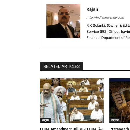
Rajan
http://indianrevenue.com
R K Solanki, (Owner & Edi
Service (IRS) Officer, havi
Finance, Department of R
RELATED ARTICLES
राष्ट्रीय
राष्ट्रीय
FCRA Amendment Bill : आज FCRA बिल
Pratapgarh h