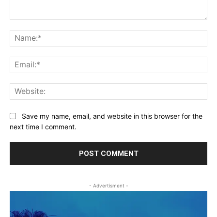
Comment:
Na
Ema
Web
Save my name, email, and website in this browser for the
next time I comment.
- Advertisment -